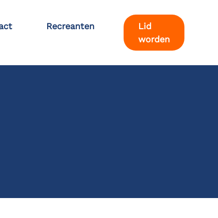
act
Recreanten
Lid
worden