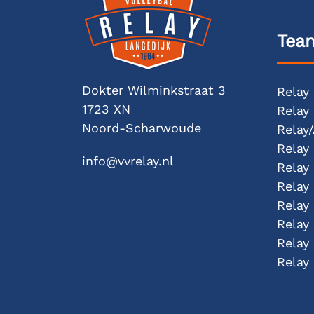
Tea
Dokter Wilminkstraat 3
Relay
1723 XN
Relay
Noord-Scharwoude
Relay
Relay
info@vvrelay.nl
Relay
Relay
Relay
Relay
Relay
Relay