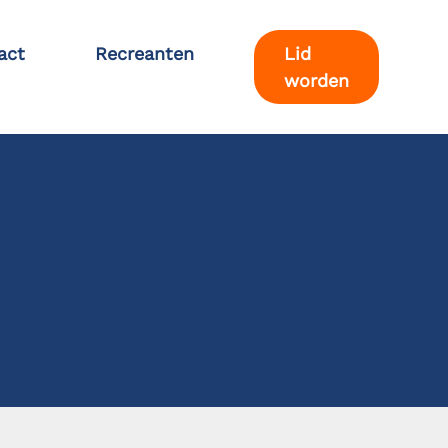
act
Recreanten
Lid
worden