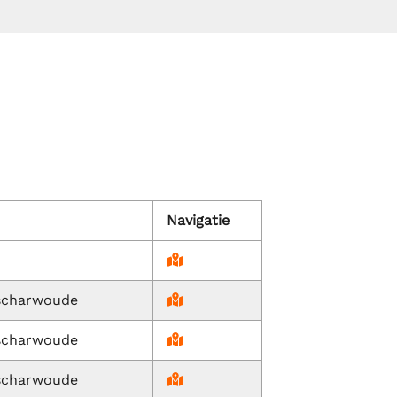
Navigatie
scharwoude
scharwoude
scharwoude