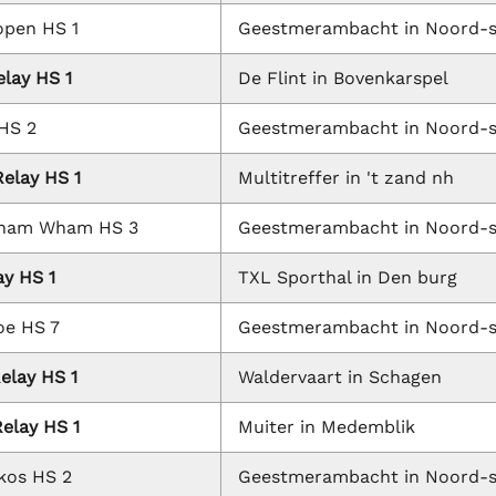
open HS 1
Geestmerambacht in Noord-
elay HS 1
De Flint in Bovenkarspel
HS 2
Geestmerambacht in Noord-
Relay HS 1
Multitreffer in 't zand nh
ham Wham HS 3
Geestmerambacht in Noord-
ay HS 1
TXL Sporthal in Den burg
oe HS 7
Geestmerambacht in Noord-
elay HS 1
Waldervaart in Schagen
elay HS 1
Muiter in Medemblik
kos HS 2
Geestmerambacht in Noord-